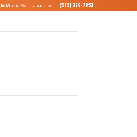
(512) 338-7853
the Most of Your Investments: